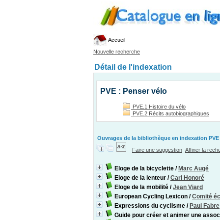
Accueil
Nouvelle recherche
Détail de l'indexation
PVE : Penser vélo
PVE.1 Histoire du vélo
PVE.2 Récits autobiographiques
Ouvrages de la bibliothèque en indexation PVE 
Faire une suggestion
Affiner la rec
Eloge de la bicyclette
/
Marc Augé
Eloge de la lenteur
/
Carl Honoré
Eloge de la mobilité
/
Jean Viard
European Cycling Lexicon
/
Comité éc
Expressions du cyclisme
/
Paul Fabre
Guide pour créer et animer une associ