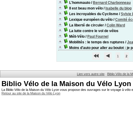
L'hommauto
/
Bernard Charbonneau
Il est beau mon vélo
/
Isabelle du blog
Les incroyables du Cyclisme
/
Sylvie
Lexique européen du vélo
/
Comité éco
La liberté de circuler
/
Colin Ward
La lutte contre le vol de vélos
Méli-Vélo
/
Paul Fournel
Mobilités : le temps des ruptures
/
Jea
Moins d'auto pour aller au boulot : je 
1
2
Lien vers autre site
Biblio Vélo de la
Biblio Vélo de la Maison du Vélo Lyon
La Biblio Vélo de la Maison du Vélo Lyon vous propose des ouvrages sur le voyage à vélo et
Retour au site de la Maison du Vélo Lyon