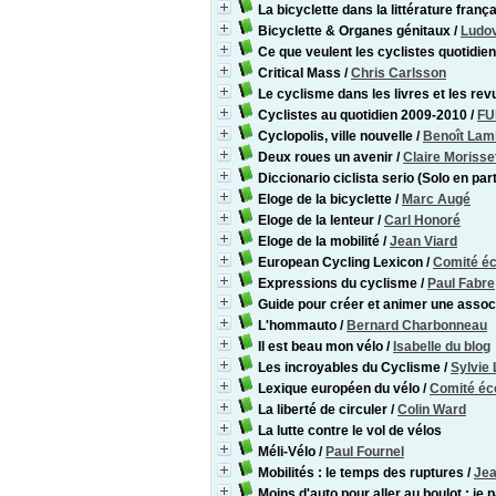
La bicyclette dans la littérature franç
Bicyclette & Organes génitaux
/
Ludov
Ce que veulent les cyclistes quotidie
Critical Mass
/
Chris Carlsson
Le cyclisme dans les livres et les re
Cyclistes au quotidien 2009-2010
/
FU
Cyclopolis, ville nouvelle
/
Benoît Lam
Deux roues un avenir
/
Claire Morisse
Diccionario ciclista serio (Solo en par
Eloge de la bicyclette
/
Marc Augé
Eloge de la lenteur
/
Carl Honoré
Eloge de la mobilité
/
Jean Viard
European Cycling Lexicon
/
Comité éc
Expressions du cyclisme
/
Paul Fabre
Guide pour créer et animer une associ
L'hommauto
/
Bernard Charbonneau
Il est beau mon vélo
/
Isabelle du blog
Les incroyables du Cyclisme
/
Sylvie
Lexique européen du vélo
/
Comité éco
La liberté de circuler
/
Colin Ward
La lutte contre le vol de vélos
Méli-Vélo
/
Paul Fournel
Mobilités : le temps des ruptures
/
Jea
Moins d'auto pour aller au boulot : je 