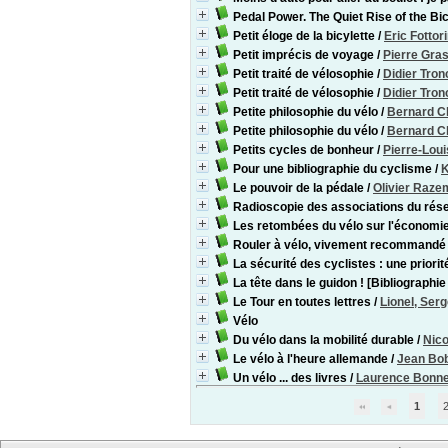
Pedal Power. The Quiet Rise of the Bi
Petit éloge de la bicylette
/
Eric Fottor
Petit imprécis de voyage
/
Pierre Gra
Petit traité de vélosophie
/
Didier Tron
Petit traité de vélosophie
/
Didier Tron
Petite philosophie du vélo
/
Bernard 
Petite philosophie du vélo
/
Bernard 
Petits cycles de bonheur
/
Pierre-Lou
Pour une bibliographie du cyclisme
/
K
Le pouvoir de la pédale
/
Olivier Raz
Radioscopie des associations du ré
Les retombées du vélo sur l'économie
Rouler à vélo, vivement recommandé
La sécurité des cyclistes : une priori
La tête dans le guidon ! [Bibliographie 
Le Tour en toutes lettres
/
Lionel, Ser
Vélo
Du vélo dans la mobilité durable
/
Nico
Le vélo à l'heure allemande
/
Jean Bo
Un vélo ... des livres
/
Laurence Bonn
1