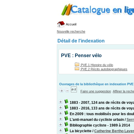
Accueil
Nouvelle recherche
Détail de l'indexation
PVE : Penser vélo
PVE.1 Histoire du vélo
PVE.2 Récits autobiographiques
Ouvrages de la bibliothèque en indexation PVE 
Faire une suggestion
Affiner la rec
1883 - 2007, 124 ans de récits de voy
1883 - 2016, 133 ans de récits de voy
En 2009 : tous mobilisés pour les dou
L'anti-manuel du cycliste urbain
/
Serr
Bibliographie cycliste - 1989 à 2014
La bicyclette
/
Catherine Bertho Laven