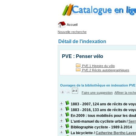
Accueil
Nouvelle recherche
Détail de l'indexation
PVE : Penser vélo
PVE.1 Histoire du vélo
PVE.2 Récits autobiographiques
Ouvrages de la bibliothèque en indexation PVE 
Faire une suggestion
Affiner la rec
1883 - 2007, 124 ans de récits de voy
1883 - 2016, 133 ans de récits de voy
En 2009 : tous mobilisés pour les dou
L'anti-manuel du cycliste urbain
/
Serr
Bibliographie cycliste - 1989 à 2014
La bicyclette
/
Catherine Bertho Laven