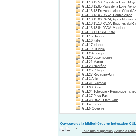
GUI.13.12.53 Pays de la Loire, May
GUI.13.12.85 Pays de la Loire, Vend
GUI.13.13 Provence Alpes Côte d'A
GUI.13.13.05 PACA, Hautes Alpes
GUI.13.13.06 PACA, Alpes-Maritime
GUI.13.13.13 PACA, Bouches du R
GUI.13.13.84 PACA, Vaucluse
GUI.13.14 DOM-TOM
GUI.15 Hongrie
GUI.16 Italie
GUI.17 Islande
GUI.19 Lituanie
GUI.2 Amérique
GUI.20 Luxembourg
GUI.21 Maroc
GUI.23 Norvège
GUI.25 Pologne
GUI.27 Royaume-Uni
GUI.3 Asie
GUI.31 Slovénie
GUI.33 Suisse
GUI.34 Tchéquie - République Tchè
GUI.37 Pays Bas
GUI.38 USA - États-Unis
GUI.4 Europe
GUI.5 Océanie
Ouvrages de la bibliothèque en indexation GUI.
Faire une suggestion
Affiner la rec