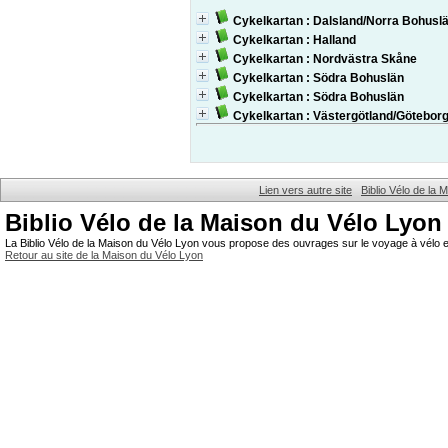
Cykelkartan : Dalsland/Norra Bohusl
Cykelkartan : Halland
Cykelkartan : Nordvästra Skåne
Cykelkartan : Södra Bohuslän
Cykelkartan : Södra Bohuslän
Cykelkartan : Västergötland/Götebor
Lien vers autre site
Biblio Vélo de la
Biblio Vélo de la Maison du Vélo Lyon
La Biblio Vélo de la Maison du Vélo Lyon vous propose des ouvrages sur le voyage à vélo et
Retour au site de la Maison du Vélo Lyon