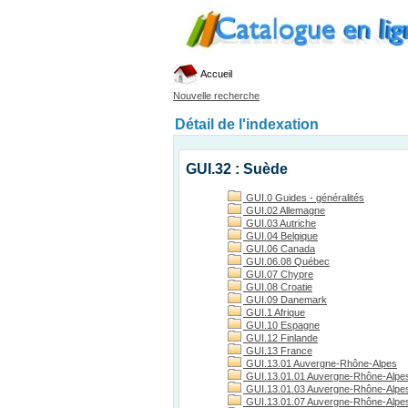
Accueil
Nouvelle recherche
Détail de l'indexation
GUI.32 : Suède
GUI.0 Guides - généralités
GUI.02 Allemagne
GUI.03 Autriche
GUI.04 Belgique
GUI.06 Canada
GUI.06.08 Québec
GUI.07 Chypre
GUI.08 Croatie
GUI.09 Danemark
GUI.1 Afrique
GUI.10 Espagne
GUI.12 Finlande
GUI.13 France
GUI.13.01 Auvergne-Rhône-Alpes
GUI.13.01.01 Auvergne-Rhône-Alpes
GUI.13.01.03 Auvergne-Rhône-Alpes, 
GUI.13.01.07 Auvergne-Rhône-Alpes