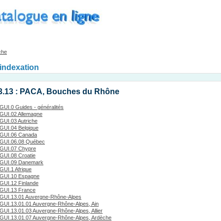
che
'indexation
3.13 : PACA, Bouches du Rhône
GUI.0 Guides - généralités
GUI.02 Allemagne
GUI.03 Autriche
GUI.04 Belgique
GUI.06 Canada
GUI.06.08 Québec
GUI.07 Chypre
GUI.08 Croatie
GUI.09 Danemark
GUI.1 Afrique
GUI.10 Espagne
GUI.12 Finlande
GUI.13 France
GUI.13.01 Auvergne-Rhône-Alpes
GUI.13.01.01 Auvergne-Rhône-Alpes, Ain
GUI.13.01.03 Auvergne-Rhône-Alpes, Allier
GUI.13.01.07 Auvergne-Rhône-Alpes, Ardèche