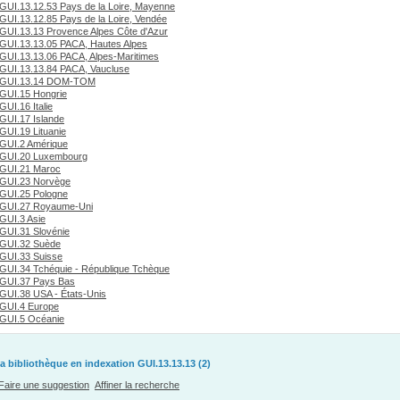
GUI.13.12.53 Pays de la Loire, Mayenne
GUI.13.12.85 Pays de la Loire, Vendée
GUI.13.13 Provence Alpes Côte d'Azur
GUI.13.13.05 PACA, Hautes Alpes
GUI.13.13.06 PACA, Alpes-Maritimes
GUI.13.13.84 PACA, Vaucluse
GUI.13.14 DOM-TOM
GUI.15 Hongrie
GUI.16 Italie
GUI.17 Islande
GUI.19 Lituanie
GUI.2 Amérique
GUI.20 Luxembourg
GUI.21 Maroc
GUI.23 Norvège
GUI.25 Pologne
GUI.27 Royaume-Uni
GUI.3 Asie
GUI.31 Slovénie
GUI.32 Suède
GUI.33 Suisse
GUI.34 Tchéquie - République Tchèque
GUI.37 Pays Bas
GUI.38 USA - États-Unis
GUI.4 Europe
GUI.5 Océanie
a bibliothèque en indexation GUI.13.13.13 (2)
Faire une suggestion
Affiner la recherche