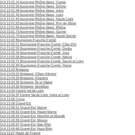
GUI.13.01.15 Auvergne-Rhône-Alpes, Cantal
GUI.13.01.26 Auvergne-Rhône-Alpes, Drôme
GUI.13.01.38 Auvergne-Rhône-Alpes, Isère
GUI.13.01.42 Auvergne-Rhône-Alpes, Loire
GUI.13.01.43 Auvergne-Rhône-Alpes, Haute-Loire
GUI.13.01.63 Auvergne-Rhône-Alpes, Puy-de-dôme
GUI.13.01.69 Auvergne-Rhône-Alpes, Rhône
GUI.13.01.73 Auvergne-Rhône-Alpes, Savoie
GUI.13.01.74 Auvergne-Rhône-Alpes, Haute-Savoie
GUI.13.02 Bourgogne-Franche-Comté
GUI.13.02.21 Bourgogne-Franche-Comté, Côte d'Or
GUI.13.02.25 Bourgogne-Franche-Comté, Doubs
GUI.13.02.39 Bourgogne-Franche-Comté, Jura
GUI.13.02.58 Bourgogne-Franche-Comté, Nièvre
GUI.13.02.71 Bourgogne-Franche-Comté, Saone et Loire
GUI.13.02.89 Bourgogne-Franche-Comté, Yonne
GUI.13.03 Bretagne
GUI.13.03.22 Bretagne, Côtes d'Armor
GUI.13.03.29 Bretagne, Finistère
GUI.13.03.35 Bretagne, Île et Vilaine
GUI.13.03.56 Bretagne, Morbihan
GUI.13.04 Centre-Val de Loire
GUI.13.04.37 Centre Val de Loire, Indre et Loire
GUI.13.05 Corse
GUI.13.06 Grand-Est
GUI.13.06.51 Grand-Est, Marne
GUI.13.06.52 Grand-Est, Haute-Marne
GUI.13.06.54 Grand-Est, Meurthe et Moselle
GUI.13.06.55 Grand-Est, Meuse
GUI.13.06.67 Grand-Est, Bas-Rhin
GUI.13.06.68 Grand-Est, Haut-Rhin
GUI.13.07 Hauts de France