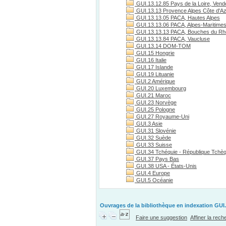
GUI.13.12.85 Pays de la Loire, Vend
GUI.13.13 Provence Alpes Côte d'A
GUI.13.13.05 PACA, Hautes Alpes
GUI.13.13.06 PACA, Alpes-Maritime
GUI.13.13.13 PACA, Bouches du R
GUI.13.13.84 PACA, Vaucluse
GUI.13.14 DOM-TOM
GUI.15 Hongrie
GUI.16 Italie
GUI.17 Islande
GUI.19 Lituanie
GUI.2 Amérique
GUI.20 Luxembourg
GUI.21 Maroc
GUI.23 Norvège
GUI.25 Pologne
GUI.27 Royaume-Uni
GUI.3 Asie
GUI.31 Slovénie
GUI.32 Suède
GUI.33 Suisse
GUI.34 Tchéquie - République Tchè
GUI.37 Pays Bas
GUI.38 USA - États-Unis
GUI.4 Europe
GUI.5 Océanie
Ouvrages de la bibliothèque en indexation GUI.1
Faire une suggestion
Affiner la rec