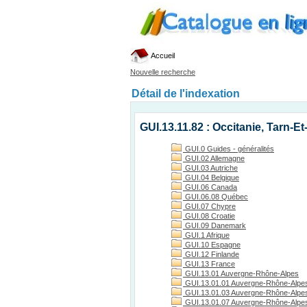
Accueil
Nouvelle recherche
Détail de l'indexation
GUI.13.11.82 : Occitanie, Tarn-E
GUI.0 Guides - généralités
GUI.02 Allemagne
GUI.03 Autriche
GUI.04 Belgique
GUI.06 Canada
GUI.06.08 Québec
GUI.07 Chypre
GUI.08 Croatie
GUI.09 Danemark
GUI.1 Afrique
GUI.10 Espagne
GUI.12 Finlande
GUI.13 France
GUI.13.01 Auvergne-Rhône-Alpes
GUI.13.01.01 Auvergne-Rhône-Alpes
GUI.13.01.03 Auvergne-Rhône-Alpes, 
GUI.13.01.07 Auvergne-Rhône-Alpes