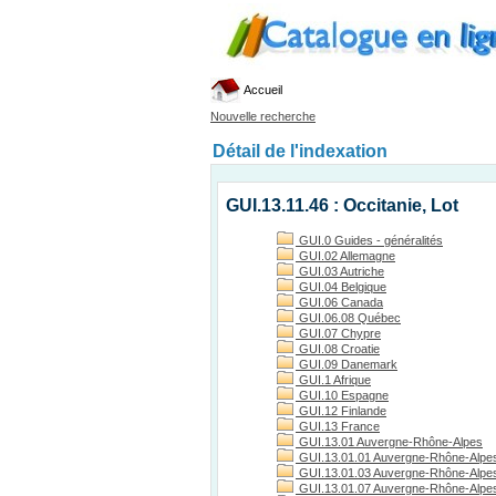
Accueil
Nouvelle recherche
Détail de l'indexation
GUI.13.11.46 : Occitanie, Lot
GUI.0 Guides - généralités
GUI.02 Allemagne
GUI.03 Autriche
GUI.04 Belgique
GUI.06 Canada
GUI.06.08 Québec
GUI.07 Chypre
GUI.08 Croatie
GUI.09 Danemark
GUI.1 Afrique
GUI.10 Espagne
GUI.12 Finlande
GUI.13 France
GUI.13.01 Auvergne-Rhône-Alpes
GUI.13.01.01 Auvergne-Rhône-Alpes
GUI.13.01.03 Auvergne-Rhône-Alpes, 
GUI.13.01.07 Auvergne-Rhône-Alpes