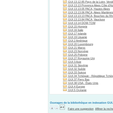
GUI.13.12.85 Pays de la Loire, Vend
GUI.13.13 Provence Alpes Côte d'A
GUI.13.13.05 PACA, Hautes Alpes
GUI.13.13.06 PACA, Alpes-Maritime
GUI.13.13.13 PACA, Bouches du R
GUI.13.13.84 PACA, Vaucluse
GUI.13.14 DOM-TOM
GUI.15 Hongrie
GUI.16 Italie
GUI.17 Islande
GUI.19 Lituanie
GUI.2 Amérique
GUI.20 Luxembourg
GUI.21 Maroc
GUI.23 Norvège
GUI.25 Pologne
GUI.27 Royaume-Uni
GUI.3 Asie
GUI.31 Slovénie
GUI.32 Suède
GUI.33 Suisse
GUI.34 Tchéquie - République Tchè
GUI.37 Pays Bas
GUI.38 USA - États-Unis
GUI.4 Europe
GUI.5 Océanie
Ouvrages de la bibliothèque en indexation GUI.1
Faire une suggestion
Affiner la rec