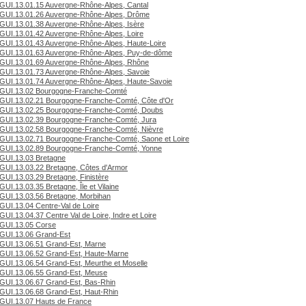
GUI.13.01.15 Auvergne-Rhône-Alpes, Cantal
GUI.13.01.26 Auvergne-Rhône-Alpes, Drôme
GUI.13.01.38 Auvergne-Rhône-Alpes, Isère
GUI.13.01.42 Auvergne-Rhône-Alpes, Loire
GUI.13.01.43 Auvergne-Rhône-Alpes, Haute-Loire
GUI.13.01.63 Auvergne-Rhône-Alpes, Puy-de-dôme
GUI.13.01.69 Auvergne-Rhône-Alpes, Rhône
GUI.13.01.73 Auvergne-Rhône-Alpes, Savoie
GUI.13.01.74 Auvergne-Rhône-Alpes, Haute-Savoie
GUI.13.02 Bourgogne-Franche-Comté
GUI.13.02.21 Bourgogne-Franche-Comté, Côte d'Or
GUI.13.02.25 Bourgogne-Franche-Comté, Doubs
GUI.13.02.39 Bourgogne-Franche-Comté, Jura
GUI.13.02.58 Bourgogne-Franche-Comté, Nièvre
GUI.13.02.71 Bourgogne-Franche-Comté, Saone et Loire
GUI.13.02.89 Bourgogne-Franche-Comté, Yonne
GUI.13.03 Bretagne
GUI.13.03.22 Bretagne, Côtes d'Armor
GUI.13.03.29 Bretagne, Finistère
GUI.13.03.35 Bretagne, Île et Vilaine
GUI.13.03.56 Bretagne, Morbihan
GUI.13.04 Centre-Val de Loire
GUI.13.04.37 Centre Val de Loire, Indre et Loire
GUI.13.05 Corse
GUI.13.06 Grand-Est
GUI.13.06.51 Grand-Est, Marne
GUI.13.06.52 Grand-Est, Haute-Marne
GUI.13.06.54 Grand-Est, Meurthe et Moselle
GUI.13.06.55 Grand-Est, Meuse
GUI.13.06.67 Grand-Est, Bas-Rhin
GUI.13.06.68 Grand-Est, Haut-Rhin
GUI.13.07 Hauts de France