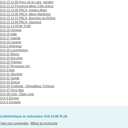
GUI.13.12.85 Pays de la Loire, Vendée
GUI.13.13 Provence Alpes Côte d'Azur
GUI.13.13.05 PACA, Hautes Alpes
GUI.13.13.06 PACA, Alpes-Maritimes
GUI.13.13.13 PACA, Bouches du Rhône
GUI.13.13.84 PACA, Vaucluse
GUI.13.14 DOM-TOM
GUI.15 Hongrie
GUI.16 Italie
GUI.17 Islande
GUI.19 Lituanie
GUI.2 Amérique
GUI.20 Luxembourg
GUI.21 Maroc
GUI.23 Norvège
GUI.25 Pologne
GUI.27 Royaume-Uni
GUI.3 Asie
GUI.31 Slovénie
GUI.32 Suède
GUI.33 Suisse
GUI.34 Tchéquie - République Tchèque
GUI.37 Pays Bas
GUI.38 USA - États-Unis
GUI.4 Europe
GUI.5 Océanie
a bibliothèque en indexation GUI.13.08.75 (6)
Faire une suggestion
Affiner la recherche