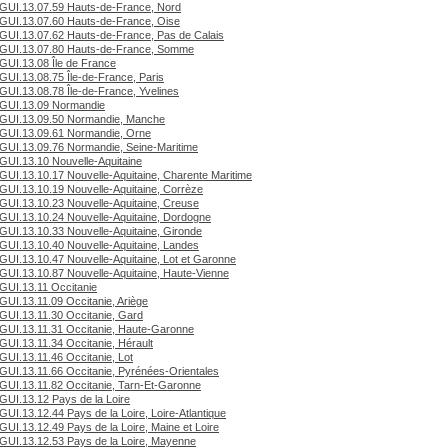
GUI.13.07.59 Hauts-de-France, Nord
GUI.13.07.60 Hauts-de-France, Oise
GUI.13.07.62 Hauts-de-France, Pas de Calais
GUI.13.07.80 Hauts-de-France, Somme
GUI.13.08 Île de France
GUI.13.08.75 Île-de-France, Paris
GUI.13.08.78 Île-de-France, Yvelines
GUI.13.09 Normandie
GUI.13.09.50 Normandie, Manche
GUI.13.09.61 Normandie, Orne
GUI.13.09.76 Normandie, Seine-Maritime
GUI.13.10 Nouvelle-Aquitaine
GUI.13.10.17 Nouvelle-Aquitaine, Charente Maritime
GUI.13.10.19 Nouvelle-Aquitaine, Corrèze
GUI.13.10.23 Nouvelle-Aquitaine, Creuse
GUI.13.10.24 Nouvelle-Aquitaine, Dordogne
GUI.13.10.33 Nouvelle-Aquitaine, Gironde
GUI.13.10.40 Nouvelle-Aquitaine, Landes
GUI.13.10.47 Nouvelle-Aquitaine, Lot et Garonne
GUI.13.10.87 Nouvelle-Aquitaine, Haute-Vienne
GUI.13.11 Occitanie
GUI.13.11.09 Occitanie, Ariège
GUI.13.11.30 Occitanie, Gard
GUI.13.11.31 Occitanie, Haute-Garonne
GUI.13.11.34 Occitanie, Hérault
GUI.13.11.46 Occitanie, Lot
GUI.13.11.66 Occitanie, Pyrénées-Orientales
GUI.13.11.82 Occitanie, Tarn-Et-Garonne
GUI.13.12 Pays de la Loire
GUI.13.12.44 Pays de la Loire, Loire-Atlantique
GUI.13.12.49 Pays de la Loire, Maine et Loire
GUI.13.12.53 Pays de la Loire, Mayenne