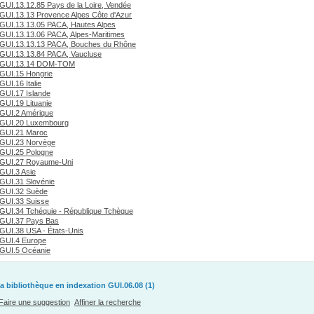
GUI.13.12.85 Pays de la Loire, Vendée
GUI.13.13 Provence Alpes Côte d'Azur
GUI.13.13.05 PACA, Hautes Alpes
GUI.13.13.06 PACA, Alpes-Maritimes
GUI.13.13.13 PACA, Bouches du Rhône
GUI.13.13.84 PACA, Vaucluse
GUI.13.14 DOM-TOM
GUI.15 Hongrie
GUI.16 Italie
GUI.17 Islande
GUI.19 Lituanie
GUI.2 Amérique
GUI.20 Luxembourg
GUI.21 Maroc
GUI.23 Norvège
GUI.25 Pologne
GUI.27 Royaume-Uni
GUI.3 Asie
GUI.31 Slovénie
GUI.32 Suède
GUI.33 Suisse
GUI.34 Tchéquie - République Tchèque
GUI.37 Pays Bas
GUI.38 USA - États-Unis
GUI.4 Europe
GUI.5 Océanie
a bibliothèque en indexation GUI.06.08 (1)
Faire une suggestion
Affiner la recherche