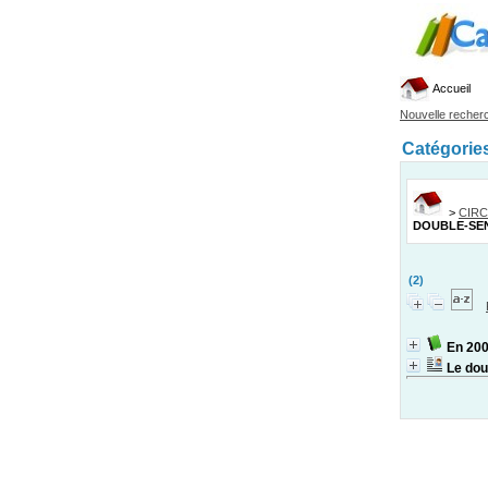
Accueil
Nouvelle recher
Catégorie
>
CIRC
DOUBLE-SE
(2)
En 200
Le dou