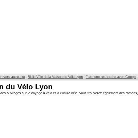
en vers autre site
Biblio Vélo de la Maison du Vélo Lyon
Faire une recherche avec Google
on du Vélo Lyon
des ouvrages sur le voyage à vélo et la culture vélo. Vous trouverez également des romans, 