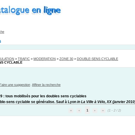
che
s
ULATION
>
TRAFIC
>
MODERATION
>
ZONE 30
>
DOUBLE-SENS CYCLABLE
NS CYCLABLE
Faire une suggestion
Affiner la recherche
9 : tous mobilisés pour les doubles sens cyclables
ble-sens cyclable se généralise. Sauf à Lyon
in La Ville à Vélo, XX (janvier 2010
1
(1 - 2 / 2)