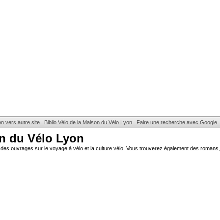
en vers autre site
Biblio Vélo de la Maison du Vélo Lyon
Faire une recherche avec Google
on du Vélo Lyon
des ouvrages sur le voyage à vélo et la culture vélo. Vous trouverez également des romans, 