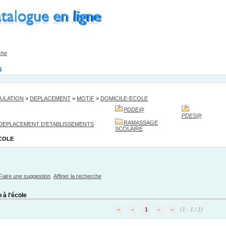
che
s
ULATION
>
DEPLACEMENT
>
MOTIF
>
DOMICILE-ECOLE
PDDE
@
PDES
@
RAMASSAGE
 DEPLACEMENT D'ETABLISSEMENTS
SCOLAIRE
COLE
Faire une suggestion
Affiner la recherche
 à l'école
1
(1 - 1 / 1)