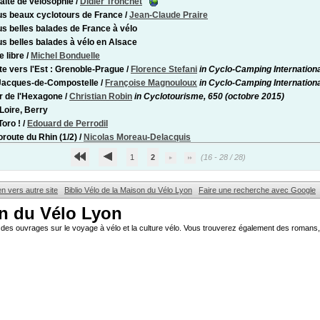
raité de vélosophie
/
Didier Tronchet
us beaux cyclotours de France
/
Jean-Claude Praire
us belles balades de France à vélo
us belles balades à vélo en Alsace
e libre
/
Michel Bonduelle
te vers l'Est : Grenoble-Prague
/
Florence Stefani
in Cyclo-Camping Internationa
Jacques-de-Compostelle
/
Françoise Magnouloux
in Cyclo-Camping Internationa
r de l'Hexagone
/
Christian Robin
in Cyclotourisme, 650 (octobre 2015)
 Loire, Berry
Toro !
/
Edouard de Perrodil
oroute du Rhin (1/2)
/
Nicolas Moreau-Delacquis
1
2
(16 - 28 / 28)
en vers autre site
Biblio Vélo de la Maison du Vélo Lyon
Faire une recherche avec Google
on du Vélo Lyon
des ouvrages sur le voyage à vélo et la culture vélo. Vous trouverez également des romans, 