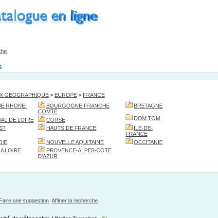
che
s
EX GEOGRAPHIQUE
>
EUROPE
>
FRANCE
E RHONE-
BOURGOGNE FRANCHE
BRETAGNE
COMTE
DOM TOM
AL DE LOIRE
CORSE
ST
HAUTS DE FRANCE
ILE-DE-
FRANCE
DIE
NOUVELLE AQUITAINE
OCCITANIE
LA LOIRE
PROVENCE-ALPES-COTE
D'AZUR
Faire une suggestion
Affiner la recherche