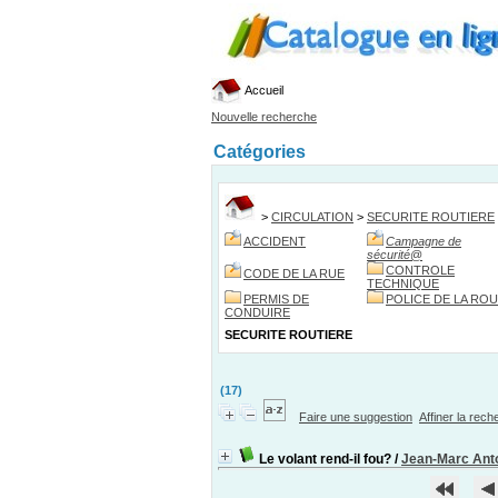
Accueil
Nouvelle recherche
Catégories
>
CIRCULATION
>
SECURITE ROUTIERE
ACCIDENT
Campagne de
sécurité
@
CONTROLE
CODE DE LA RUE
TECHNIQUE
PERMIS DE
POLICE DE LA RO
CONDUIRE
SECURITE ROUTIERE
(17)
Faire une suggestion
Affiner la rec
Le volant rend-il fou?
/
Jean-Marc Anto