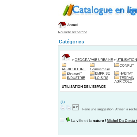
Accueil
Nouvelle recherche
Catégories
>
GEOGRAPHIE URBAINE
>
UTILISATION
CONFLIT
AGRICULTURE
Commerce
@
Elevage
@
EMPRISE
HABITAT
INDUSTRIE
LOISIRS
TERRAIN
AGRICOLE
UTILISATION DE L'ESPACE
(1)
Faire une suggestion
Affiner la rec
La ville et la nature
/
Michel Da Costa