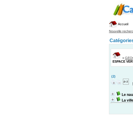
Accueil
Nouvelle recher
Catégorie
>
GEO
ESPACE VER
(2)
Le nau
La vill