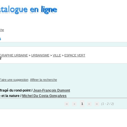
che
s
GRAPHIE URBAINE
>
URBANISME
>
VILLE
>
ESPACE VERT
T
Faire une suggestion
Affiner la recherche
fragé du rond-point
/
Jean-François Dumont
e et la nature
/
Michel Da Costa Gonçalves
1
(1 - 2 / 2)