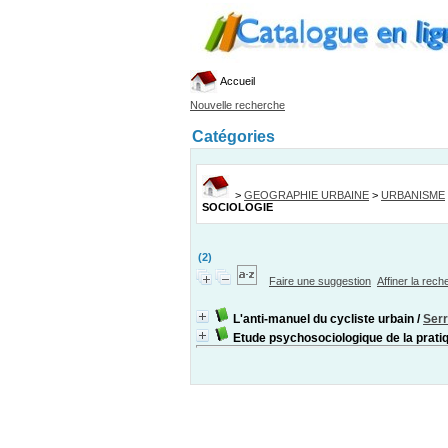
Accueil
Nouvelle recherche
Catégories
>
GEOGRAPHIE URBAINE
>
URBANISME
SOCIOLOGIE
(2)
Faire une suggestion
Affiner la rec
L'anti-manuel du cycliste urbain
/
Serr
Etude psychosociologique de la pratiq