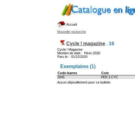
Accueil
Nouvelle recherche
Cycle ! magazine
.
16
Cycle ! Magazine
Mention de date : Hiver 2020
Paru le : 01/12/2020
Exemplaires (1)
Code-barres
Cote
2945
PER.3 CYC
Aucun dépouillement pour ce bulletin.