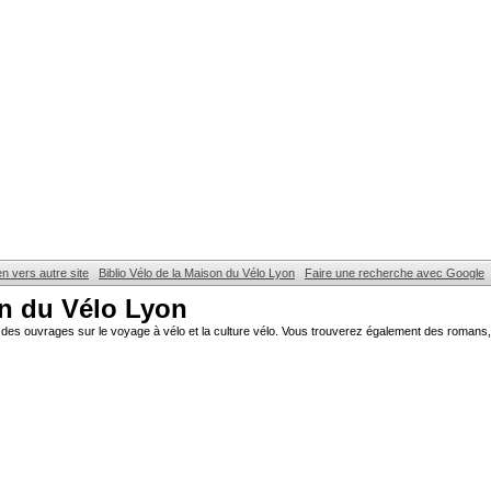
en vers autre site
Biblio Vélo de la Maison du Vélo Lyon
Faire une recherche avec Google
on du Vélo Lyon
des ouvrages sur le voyage à vélo et la culture vélo. Vous trouverez également des romans, 